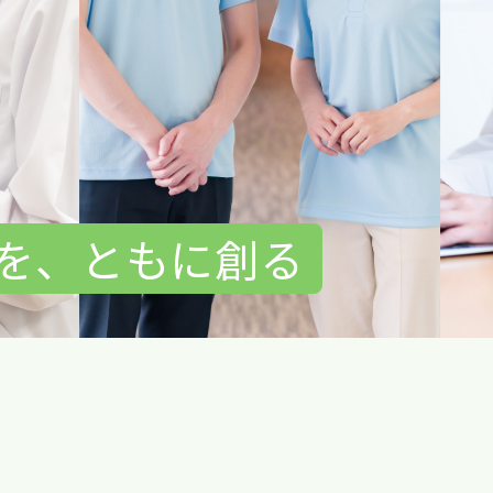
を、
ともに創る