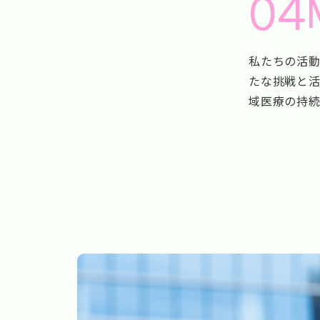
04
私たちの活
たな挑戦と
域医療の持